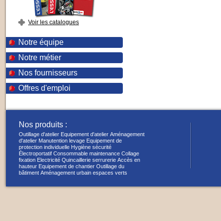
Voir les catalogues
Notre équipe
Notre métier
Nos fournisseurs
Offres d'emploi
Nos produits :
Outillage d'atelier
Equipement d'atelier
Aménagement
d'atelier
Manutention levage
Equipement de
protection individuelle
Hygiène sécurité
Électroportatif
Consommable maintenance
Collage
fixation
Electricité
Quincaillerie serrurerie
Accès en
hauteur
Equipement de chantier
Outillage du
bâtiment
Aménagement urbain espaces verts