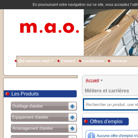
En poursuivant votre navigation sur ce site, vous acceptez l’util
Qui sommes-nous ?
Contact
Localisation
Services
Accueil
>
Métiers et carrières
Les Produits
Outillage d'atelier
Equipement d'atelier
Offres d'emploi
Aménagement d'atelier
Aucune offre d'emploi n'e