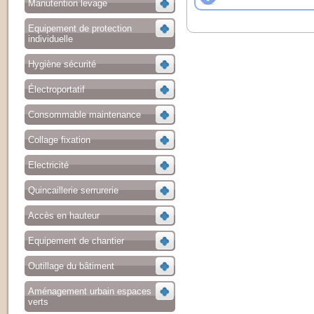
Manutention levage
Equipement de protection
individuelle
Hygiène sécurité
Électroportatif
Consommable maintenance
Collage fixation
Electricité
Quincaillerie serrurerie
Accès en hauteur
Equipement de chantier
Outillage du bâtiment
Aménagement urbain espaces
verts