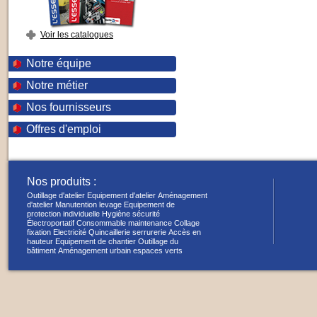
Voir les catalogues
Notre équipe
Notre métier
Nos fournisseurs
Offres d'emploi
Nos produits :
Outillage d'atelier
Equipement d'atelier
Aménagement
d'atelier
Manutention levage
Equipement de
protection individuelle
Hygiène sécurité
Électroportatif
Consommable maintenance
Collage
fixation
Electricité
Quincaillerie serrurerie
Accès en
hauteur
Equipement de chantier
Outillage du
bâtiment
Aménagement urbain espaces verts