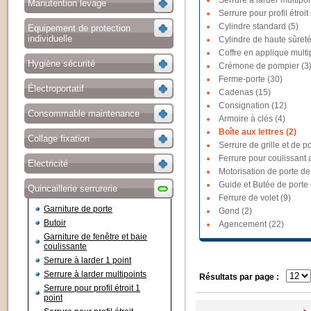
Serrure à larder multipoi
Manutention levage
Serrure pour profil étroit
Cylindre standard (5)
Equipement de protection
individuelle
Cylindre de haute sûreté
Coffre en applique multi
Hygiène sécurité
Crémone de pompier (3
Ferme-porte (30)
Électroportatif
Cadenas (15)
Consignation (12)
Consommable maintenance
Armoire à clés (4)
Boîte aux lettres (2)
Collage fixation
Serrure de grille et de po
Ferrure pour coulissant a
Electricité
Motorisation de porte de
Guide et Butée de porte
Quincaillerie serrurerie
Ferrure de volet (9)
Garniture de porte
Gond (2)
Butoir
Agencement (22)
Garniture de fenêtre et baie
coulissante
Serrure à larder 1 point
Serrure à larder multipoints
Résultats par page :
Serrure pour profil étroit 1
point