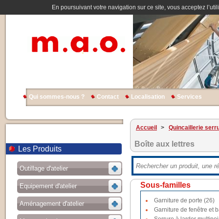
En poursuivant votre navigation sur ce site, vous acceptez l’util
Qui sommes-nous ?
Contact
Localisation
Services
Accueil
>
Quincaillerie serr
Boîte aux lettres
Les Produits
Outillage d'atelier
Sous-familles
Equipement d'atelier
Garniture de porte (26)
Aménagement d'atelier
Garniture de fenêtre et b