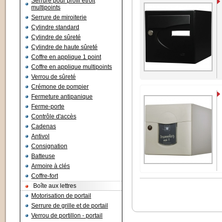
Serrure pour profil étroit
multipoints
Serrure de miroiterie
Cylindre standard
Cylindre de sûreté
Cylindre de haute sûreté
Coffre en applique 1 point
Coffre en applique multipoints
Verrou de sûreté
Crémone de pompier
Fermeture antipanique
Ferme-porte
Contrôle d'accès
Cadenas
Antivol
Consignation
Batteuse
Armoire à clés
Coffre-fort
Boîte aux lettres
Motorisation de portail
Serrure de grille et de portail
Verrou de portillon - portail