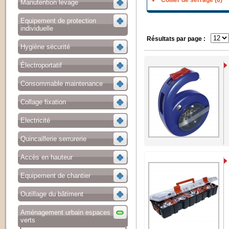
Collier de serrage (6)
Manutention levage
Equipement de protection
individuelle
Résultats par page :
Hygiène sécurité
Électroportatif
Consommable maintenance
Collage fixation
Electricité
Quincaillerie serrurerie
Accès en hauteur
Equipement de chantier
Outillage du bâtiment
Aménagement urbain espaces
verts