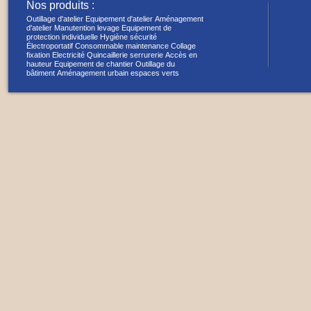
Nos produits :
Outillage d'atelier
Equipement d'atelier
Aménagement
d'atelier
Manutention levage
Equipement de
protection individuelle
Hygiène sécurité
Électroportatif
Consommable maintenance
Collage
fixation
Electricité
Quincaillerie serrurerie
Accès en
hauteur
Equipement de chantier
Outillage du
bâtiment
Aménagement urbain espaces verts