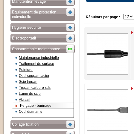
Manutention levage
Equipement de protection
individuelle
Résultats par page :
Hygiène sécurité
Électroportatif
Consommable maintenance
Maintenance industrielle
Traitement de surface
Peinture
Outil coupant acier
Scie trépan
Trépan carbure sds
Lame de scie
Abrasif
Perçage - burinage
Outil diamanté
Collage fixation