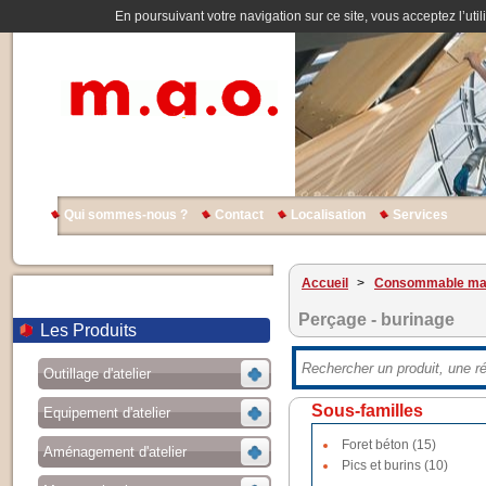
En poursuivant votre navigation sur ce site, vous acceptez l’util
Qui sommes-nous ?
Contact
Localisation
Services
Accueil
>
Consommable ma
Perçage - burinage
Les Produits
Outillage d'atelier
Sous-familles
Equipement d'atelier
Foret béton (15)
Aménagement d'atelier
Pics et burins (10)