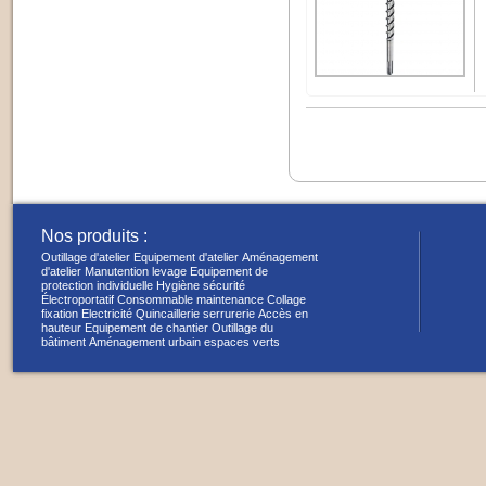
Nos produits :
Outillage d'atelier
Equipement d'atelier
Aménagement
d'atelier
Manutention levage
Equipement de
protection individuelle
Hygiène sécurité
Électroportatif
Consommable maintenance
Collage
fixation
Electricité
Quincaillerie serrurerie
Accès en
hauteur
Equipement de chantier
Outillage du
bâtiment
Aménagement urbain espaces verts