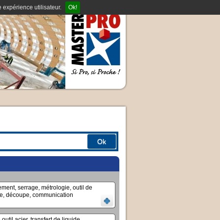
 expérience utilisateur.
Ok!
Ok
ment, serrage, métrologie, outil de
age, découpe, communication
util acier, transfert de liquide,