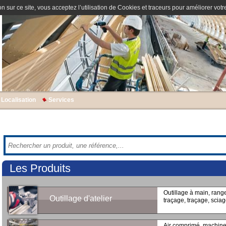
n sur ce site, vous acceptez l’utilisation de Cookies et traceurs pour améliorer votre
Localisation
Services
Les Produits
Outillage à main, range
Outillage d'atelier
traçage, traçage, sci
Air comprimé, machine o