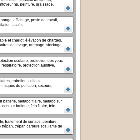
ttoyeur hp, peinture, graissage,
onnage, affichage, poste de travail,
ilation, accès
ble et chariot, élévation de charges,
ssoires de levage, arrimage, stockage,
otection oculaire, protection des yeux
 respiratoire, protection auditive,
aires, entretien, collecte,
- risques de pollution, secours,
ur batterie, metabo filaire, metabo sur
bosch sur batterie, fein filaire, fein…
e, traitement de surface, peinture,
ie trépan, trépan carbure sds, lame de