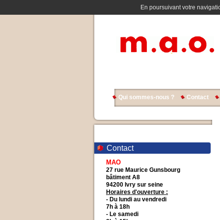
En poursuivant votre navigatio
Qui sommes-nous ?
Contact
Contact
MAO
27 rue Maurice Gunsbourg
bâtiment A8
94200 Ivry sur seine
Horaires d'ouverture :
- Du lundi au vendredi
7h à 18h
- Le samedi