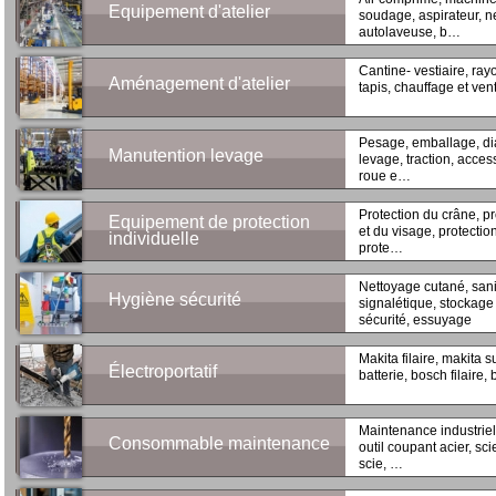
Equipement d'atelier
soudage, aspirateur, ne
autolaveuse, b…
Cantine- vestiaire, ray
Aménagement d'atelier
tapis, chauffage et vent
Pesage, emballage, dia
Manutention levage
levage, traction, acce
roue e…
Protection du crâne, pr
Equipement de protection
et du visage, protection
individuelle
prote…
Nettoyage cutané, sanit
Hygiène sécurité
signalétique, stockage 
sécurité, essuyage
Makita filaire, makita s
Électroportatif
batterie, bosch filaire, 
Maintenance industriell
Consommable maintenance
outil coupant acier, sc
scie, …