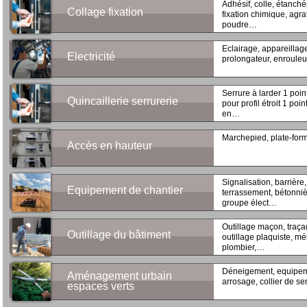
Adhésif, colle, étanchéi
Collage fixation
fixation chimique, agr
poudre…
Eclairage, appareillage
Electricité
prolongateur, enrouleur
Serrure à larder 1 poin
Quincaillerie serrurerie
pour profil étroit 1 poin
en…
Marchepied, plate-form
Accès en hauteur
Signalisation, barrière,
Equipement de chantier
terrassement, bétonniè
groupe élect…
Outillage maçon, traça
Outillage du bâtiment
outillage plaquiste, mé
plombier,…
Déneigement, equipemen
Aménagement urbain
arrosage, collier de se
espaces verts