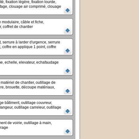
té, fixation légère, fixation lourde,
afage, clouage air comprimé, clouage
 modulaire, câble et fiche,
, coffret de chantier
t, serrure à larder d'urgence, serrure
t, coffre en applique 1 point, coffre
e, echelle, elevateur, echafaudage
 matériel de chantier, outillage de
re, brouette, découpe matériaux,
ge bâtiment, outillage couvreur,
langeur, outillage carreleur, outillage
t de voirie, outillage à main,
rrage