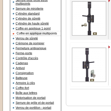
Serrure pour profil étroit
multipoints
Serrure de miroiterie
Cylindre standard
Cylindre de sûreté
Cylindre de haute sûreté
Coffre en applique 1 point
Coffre en applique multipoints
Verrou de sûreté
Crémone de pompier
Fermeture antipanique
Ferme-porte
Contrôle d'accès
Cadenas
Antivol
Consignation
Batteuse
Armoire à clés
Coffre-fort
Boîte aux lettres
Motorisation de portail
Serrure de grille et de portail
Verrou de portillon - portail