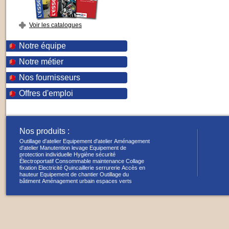
Voir les catalogues
Notre équipe
Notre métier
Nos fournisseurs
Offres d'emploi
Nos produits :
Outillage d'atelier
Equipement d'atelier
Aménagement
d'atelier
Manutention levage
Equipement de
protection individuelle
Hygiène sécurité
Électroportatif
Consommable maintenance
Collage
fixation
Electricité
Quincaillerie serrurerie
Accès en
hauteur
Equipement de chantier
Outillage du
bâtiment
Aménagement urbain espaces verts