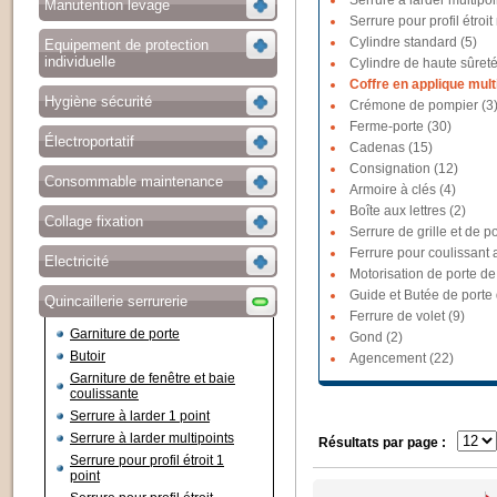
Serrure à larder multipoi
Manutention levage
Serrure pour profil étroit
Cylindre standard (5)
Equipement de protection
individuelle
Cylindre de haute sûreté
Coffre en applique multi
Hygiène sécurité
Crémone de pompier (3
Ferme-porte (30)
Électroportatif
Cadenas (15)
Consignation (12)
Consommable maintenance
Armoire à clés (4)
Boîte aux lettres (2)
Collage fixation
Serrure de grille et de po
Ferrure pour coulissant a
Electricité
Motorisation de porte de
Guide et Butée de porte
Quincaillerie serrurerie
Ferrure de volet (9)
Garniture de porte
Gond (2)
Butoir
Agencement (22)
Garniture de fenêtre et baie
coulissante
Serrure à larder 1 point
Serrure à larder multipoints
Résultats par page :
Serrure pour profil étroit 1
point