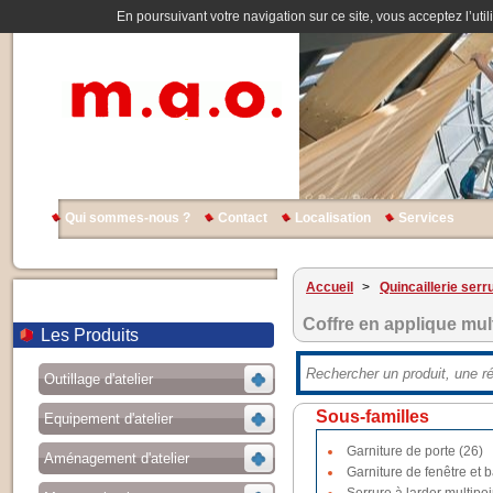
En poursuivant votre navigation sur ce site, vous acceptez l’util
Qui sommes-nous ?
Contact
Localisation
Services
Accueil
>
Quincaillerie serr
Coffre en applique mul
Les Produits
Outillage d'atelier
Sous-familles
Equipement d'atelier
Garniture de porte (26)
Aménagement d'atelier
Garniture de fenêtre et b